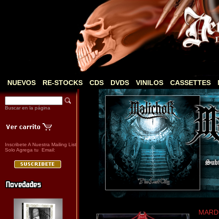
NUEVOS
RE-STOCKS
CDS
DVDS
VINILOS
CASSETTES
Buscar en la página
Inscribete A Nuestra Mailing List
Solo Agrega tu Email:
MARDU