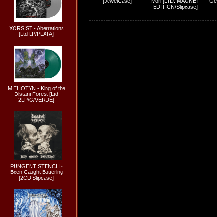
[JewelCase]
Mori [LTD. MAGNET
Ger
EDITION/Slipcase]
XORSIST - Aberrations
[Ltd LP/PLATA]
MITHOTYN - King of the
Distant Forest [Ltd
2LP/G/VERDE]
PUNGENT STENCH -
Been Caught Buttering
[2CD Slipcase]