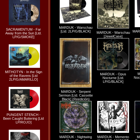
MARDUK - Warschau
SACRAMENTUM - Far
[Ltd. 2LP/G/BLACK]
MARD
MARDUK - Warschau
Away from the Sun [Ltd.
[JewelCase]
LP/G/SMOKE]
MITHOTYN - In the Sign
M
MARDUK - Opus
of the Ravens [Ltd
Noc
Nocturne [Ltd.
2LP/G/AMARILLO]
LP/G/BLACK]
MARDUK - Serpent
Sermon [Ltd. Cassette
Black] (Reedición)
PUNGENT STENCH -
Been Caught Buttering [Ltd
LP/ROJO]
MARDUK - Nightwing
MARDUK - Memento
M