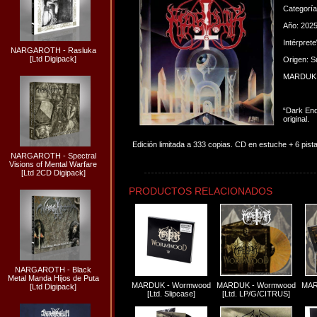
Categorí
Año: 202
Intérpret
NARGAROTH - Rasluka
[Ltd Digipack]
Origen: S
MARDUK @
“Dark End
original.
Edición limitada a 333 copias. CD en estuche + 6 pista
NARGAROTH - Spectral
Visions of Mental Warfare
[Ltd 2CD Digipack]
PRODUCTOS RELACIONADOS
NARGAROTH - Black
Metal Manda Hijos de Puta
MARDUK - Wormwood
MARDUK - Wormwood
MAR
[Ltd Digipack]
[Ltd. Slipcase]
[Ltd. LP/G/CITRUS]