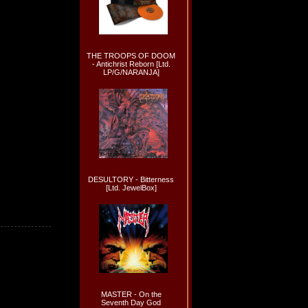
THE TROOPS OF DOOM
- Antichrist Reborn [Ltd.
LP/G/NARANJA]
DESULTORY - Bitterness
[Ltd. JewelBox]
MASTER - On the
Seventh Day God