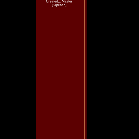
Created... Master
[Slipcase]