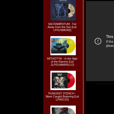
SACRAMENTUM - Far
Away from the Sun [Ltd.
LP/G/SMOKE]
MITHOTYN - In the Sign
of the Ravens [Ltd
2LP/G/AMARILLO]
PUNGENT STENCH -
Been Caught Buttering [Ltd
LP/ROJO]