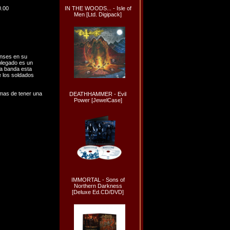
0.00
IN THE WOODS... - Isle of
Men [Ltd. Digipack]
enses en su
plegado es un
la banda esta
 los soldados
as de tener una
DEATHHAMMER - Evil
Power [JewelCase]
IMMORTAL - Sons of
Northern Darkness
[Deluxe Ed.CD/DVD]