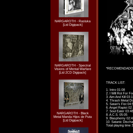
NARGAROTH - Rasluka
[Ltd Digipack]
NARGAROTH - Spectral
*RECOMENDADO!!
Visions of Mental Warfare
[Ltd 2CD Digipack]
TRACK LIST:
1. Intro 01:08
2. I Will Rot For F
3. Aim And Kill 03:1
4. Thrash Metal D
5. Satan's Fist 04:
6. Angel Rapist 02
7. Soul Eater 03:4
NARGAROTH - Black
8. A.C.S. 05:05
Metal Manda Hijos de Puta
9. Blasphemy 02:4
[Ltd Digipack]
10. Satanic Discha
Total playing time 