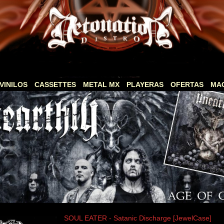
VINILOS
CASSETTES
METAL MX
PLAYERAS
OFERTAS
MA
SOUL EATER - Satanic Discharge [JewelCase]