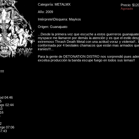
Categoría: METALMX
Precio: $12
Agotado
Año: 2009
Intérprete\Disquera: Maykos
Origen: Guanajuato
...Desde la primera vez que escuche a estos guerreros guanajuat
myspace me llamaron por demás la atención y es que el estilo des
extremoso Thrash Death Metal con una actitud voraz y violenta!!.. 
conformada por 4 bestiales chamacos que están mas armados que
iraníes!!!...
Para la gente de DETONATION DISTRO nos sorprendió pues adem
excelsa producción la banda escupe fuego en todos sus temas!!
!!
ood 04:46
5
ogs 02:44
53
:16
8
2
rge 07:06
37:43