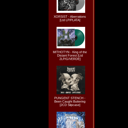
XORSIST - Aberrations
[Ltd LP/PLATA]
MITHOTYN - King of the
Distant Forest [Ltd
2LP/G/VERDE]
PUNGENT STENCH -
Been Caught Buttering
[2CD Slipcase]