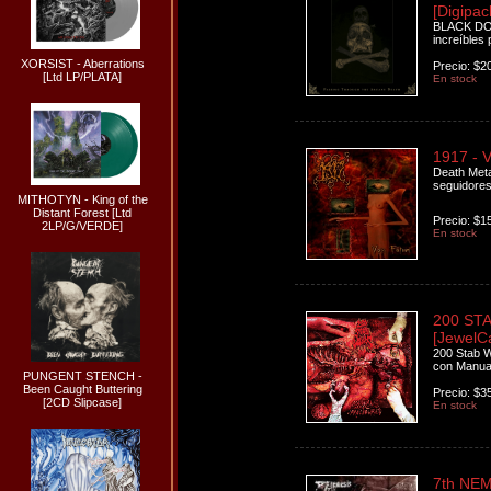
[Digipac
BLACK DOO
increíbles 
XORSIST - Aberrations
Precio: $2
[Ltd LP/PLATA]
En stock
1917 - 
Death Metal
seguidores
MITHOTYN - King of the
Distant Forest [Ltd
Precio: $1
2LP/G/VERDE]
En stock
200 STA
[JewelC
200 Stab W
con Manual
PUNGENT STENCH -
Been Caught Buttering
Precio: $3
[2CD Slipcase]
En stock
7th NEM