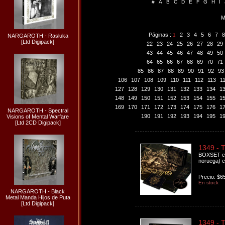
#
A
B
C
D
E
F
G
H
I
M
Páginas :
2
3
4
5
6
7
8
1
NARGAROTH - Rasluka
[Ltd Digipack]
22
23
24
25
26
27
28
29
43
44
45
46
47
48
49
50
64
65
66
67
68
69
70
71
85
86
87
88
89
90
91
92
93
106
107
108
109
110
111
112
113
1
127
128
129
130
131
132
133
134
1
148
149
150
151
152
153
154
155
1
169
170
171
172
173
174
175
176
1
NARGAROTH - Spectral
190
191
192
193
194
195
1
Visions of Mental Warfare
[Ltd 2CD Digipack]
1349 - 
BOXSET co
noruega) en
Precio: $6
En stock
NARGAROTH - Black
Metal Manda Hijos de Puta
[Ltd Digipack]
1349 - T