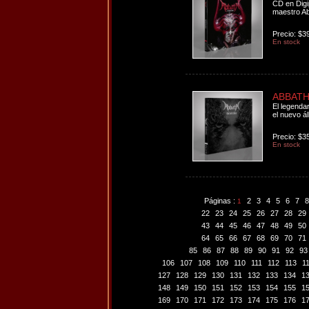
CD en Digip
maestro Ab
Precio: $3
En stock
ABBATH -
El legenda
el nuevo ál
Precio: $3
En stock
Páginas :
2
3
4
5
6
7
8
1
22
23
24
25
26
27
28
29
43
44
45
46
47
48
49
50
64
65
66
67
68
69
70
71
85
86
87
88
89
90
91
92
93
106
107
108
109
110
111
112
113
1
127
128
129
130
131
132
133
134
1
148
149
150
151
152
153
154
155
1
169
170
171
172
173
174
175
176
1