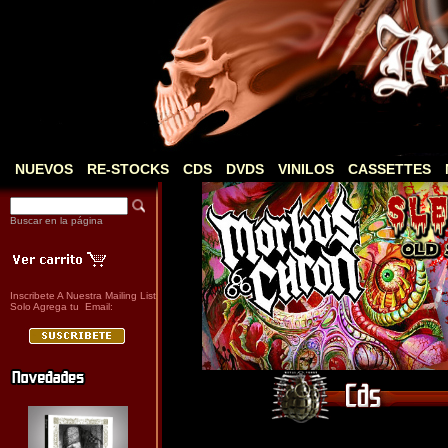
NUEVOS
RE-STOCKS
CDS
DVDS
VINILOS
CASSETTES
Buscar en la página
Inscribete A Nuestra Mailing List
Solo Agrega tu Email: