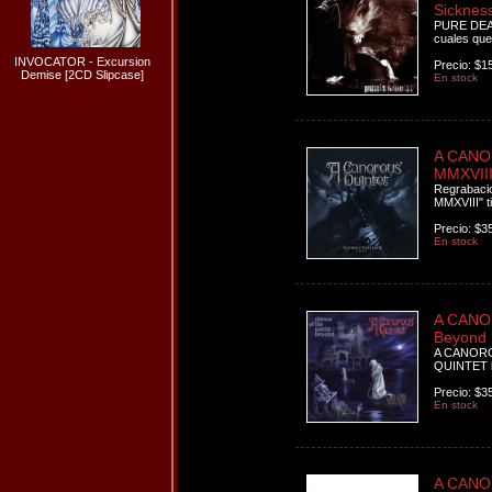
Sicknes
PURE DEAT
cuales que
INVOCATOR - Excursion
Precio: $1
Demise [2CD Slipcase]
En stock
A CANOR
MMXVIII
Regrabacio
MMXVIII" t
Precio: $3
En stock
A CANOR
Beyond 
A CANORO
QUINTET l
Precio: $3
En stock
A CANOR