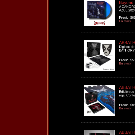
Beyond 
A CANORO
AZUL 202
Precio: $6
En stock
ABBATH 
Digibox de 
BATHORY "P
Precio: $5
En stock
ABBATH 
Edición de 
roja. Conte
Precio: $8
En stock
ABBATH 