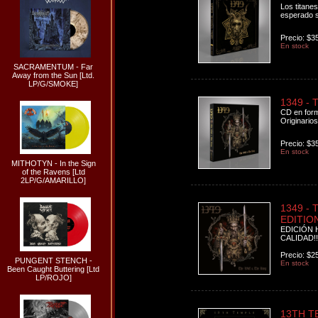
Los titane
esperado sé
Precio: $3
En stock
SACRAMENTUM - Far
Away from the Sun [Ltd.
LP/G/SMOKE]
1349 - T
CD en form
Originarios
Precio: $3
En stock
MITHOTYN - In the Sign
of the Ravens [Ltd
2LP/G/AMARILLO]
1349 - 
EDITION
EDICIÓN 
CALIDAD!!
Precio: $2
PUNGENT STENCH -
En stock
Been Caught Buttering [Ltd
LP/ROJO]
13TH TE