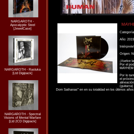
NARGAROTH -
MAYHE
Apocalyptic Steel
[JewelCase]
Categorí
Año: 201
Intérpret
Origen: 
¡Vuelve l
Por el po
MAYHEM q
NARGAROTH - Rasluka
[Ltd Digipack]
Por lo ta
el próxim
alineación
(guitarra)
Dom Sathanas" en en su totalidad en los últimos años
NARGAROTH - Spectral
Visions of Mental Warfare
[Ltd 2CD Digipack]