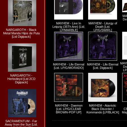
MAY
De
MAYHEM - Live In
MAYHEM - Liturgy of
Leipzig (35Th Ann) [Ltd.
Death [Ltd.
NARGAROTH - Black
LP/MARBLE]
LP/G/SWIRL]
Metal Manda Hijos de Puta
[Ltd Digipack]
MAYH
MAYHEM - Life Eternal
MAYHEM - Life Eternal
Do
[Ltd. LP/G/MORADO]
[Ltd. Digipack]
LP
NARGAROTH -
Herbstleyd [Ltd 2CD
Digipack]
MAYHEM - Daemon
MAYHEM - Atavistic
[Ltd. LP/G/CLEAR
Black Disorder /
CR
BROWN-POP UP]
Kommando [LP/BLACK]
May
SACRAMENTUM - Far
Away from the Sun [Ltd.