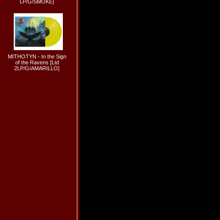
LP/G/SMOKE]
MITHOTYN - In the Sign
of the Ravens [Ltd
2LP/G/AMARILLO]