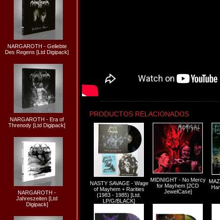
NARGAROTH - Geliebte
Des Regens [Ltd Digipack]
PRODUCTOS RELACIONADOS
NARGAROTH - Era of
Threnody [Ltd Digipack]
MIDNIGHT - No Mercy
MAZ
NASTY SAVAGE - Wage
for Mayhem [2CD
Ha
of Mayhem + Rarities
JewelCase]
NARGAROTH -
(1983 - 1985) [Ltd.
Jahreszeiten [Ltd
LP/G/BLACK]
Digipack]