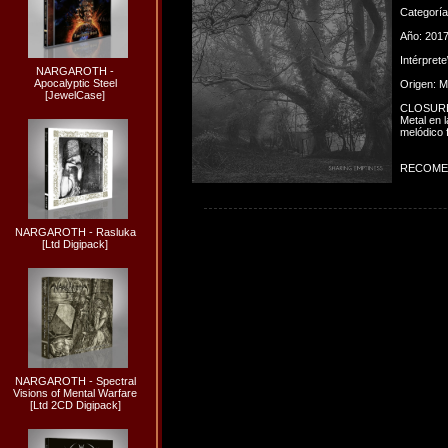
Categorí
Año: 201
Intérpret
NARGAROTH -
Apocalyptic Steel
Origen: M
[JewelCase]
CLOSURE c
Metal en 
melódico 
RECOME
NARGAROTH - Rasluka
[Ltd Digipack]
NARGAROTH - Spectral
Visions of Mental Warfare
[Ltd 2CD Digipack]