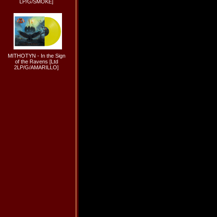
LP/G/SMOKE]
MITHOTYN - In the Sign
of the Ravens [Ltd
2LP/G/AMARILLO]