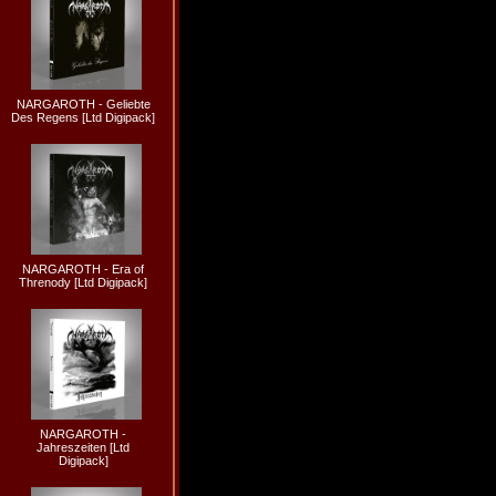
NARGAROTH - Geliebte
Des Regens [Ltd Digipack]
NARGAROTH - Era of
Threnody [Ltd Digipack]
NARGAROTH -
Jahreszeiten [Ltd
Digipack]