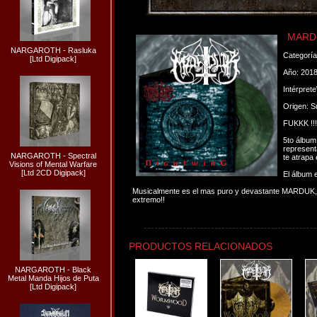
MARDU
NARGAROTH - Rasluka
Categorí
[Ltd Digipack]
Año: 201
Intérpret
Origen: S
FUKKK !!!
5to álbum
represent
NARGAROTH - Spectral
te atrapa 
Visions of Mental Warfare
[Ltd 2CD Digipack]
El álbum 
Musicalmente es el mas puro y devastante MARDUK, u
extremo!!
PRODUCTOS RELACIONADOS
NARGAROTH - Black
Metal Manda Hijos de Puta
[Ltd Digipack]