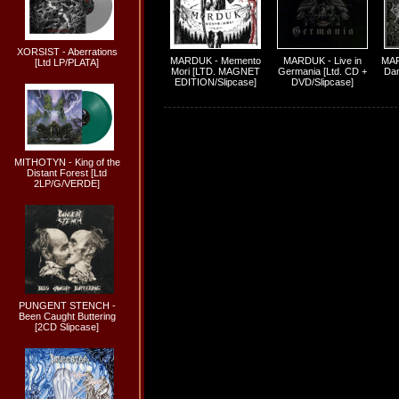
XORSIST - Aberrations
MARDUK - Memento
MARDUK - Live in
MAR
[Ltd LP/PLATA]
Mori [LTD. MAGNET
Germania [Ltd. CD +
Dan
EDITION/Slipcase]
DVD/Slipcase]
MITHOTYN - King of the
Distant Forest [Ltd
2LP/G/VERDE]
PUNGENT STENCH -
Been Caught Buttering
[2CD Slipcase]