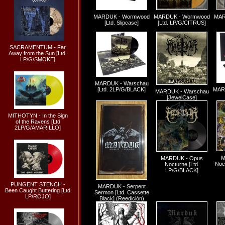
MARDUK - Wormwood
MARDUK - Wormwood
MAR
[Ltd. Slipcase]
[Ltd. LP/G/CITRUS]
SACRAMENTUM - Far
Away from the Sun [Ltd.
LP/G/SMOKE]
MARDUK - Warschau
[Ltd. 2LP/G/BLACK]
MARD
MARDUK - Warschau
[JewelCase]
MITHOTYN - In the Sign
of the Ravens [Ltd
2LP/G/AMARILLO]
M
MARDUK - Opus
Noc
Nocturne [Ltd.
LP/G/BLACK]
PUNGENT STENCH -
MARDUK - Serpent
Been Caught Buttering [Ltd
Sermon [Ltd. Cassette
LP/ROJO]
Black] (Reedición)