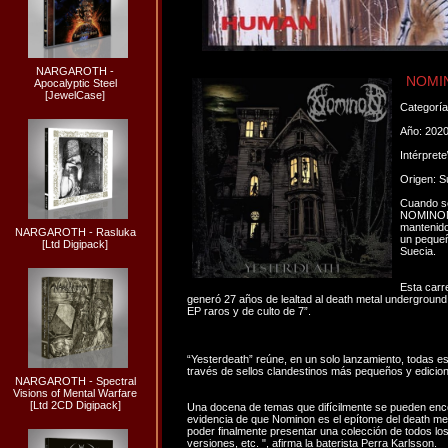
NARGAROTH -
NOMIN
Apocalyptic Steel
[JewelCase]
Categorí
Año: 202
Intérpret
Origen: S
Cuando se
NOMINON!
mantenido
NARGAROTH - Rasluka
un pequeñ
[Ltd Digipack]
Suecia.
Esta carr
generó 27 años de lealtad al death metal underground
EP raros y de culto de 7”.
“Yesterdeath” reúne, en un solo lanzamiento, todas e
través de sellos clandestinos más pequeños y edici
NARGAROTH - Spectral
Visions of Mental Warfare
[Ltd 2CD Digipack]
Una docena de temas que difícilmente se pueden encon
evidencia de que Nominon es el epítome del death metal
poder finalmente presentar una colección de todos los
versiones, etc. ", afirma la baterista Perra Karlsson.