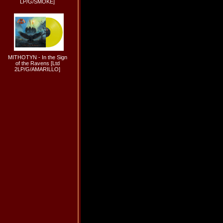
LP/G/SMOKE]
MITHOTYN - In the Sign
of the Ravens [Ltd
2LP/G/AMARILLO]