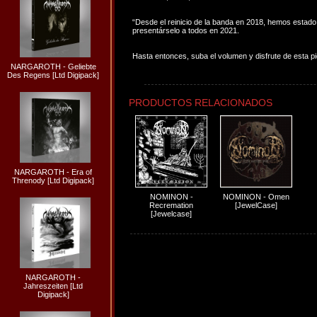
“Desde el reinicio de la banda en 2018, hemos estad
presentárselo a todos en 2021.
Hasta entonces, suba el volumen y disfrute de esta pie
NARGAROTH - Geliebte
Des Regens [Ltd Digipack]
PRODUCTOS RELACIONADOS
NARGAROTH - Era of
Threnody [Ltd Digipack]
NOMINON -
NOMINON - Omen
Recremation
[JewelCase]
[Jewelcase]
NARGAROTH -
Jahreszeiten [Ltd
Digipack]