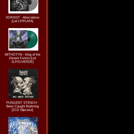
XORSIST - Aberrations
[Ltd LP/PLATA]
MITHOTYN - King of the
Distant Forest [Ltd
2LP/G/VERDE]
PUNGENT STENCH -
Been Caught Buttering
[2CD Slipcase]