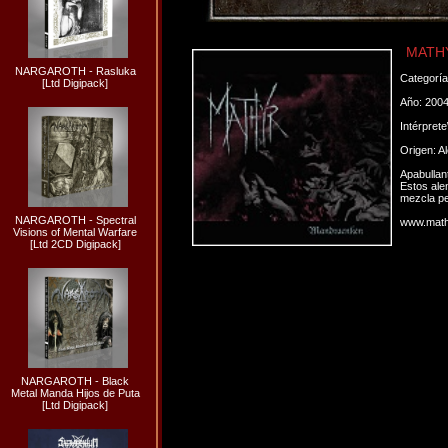
MATHY
NARGAROTH - Rasluka
Categorí
[Ltd Digipack]
Año: 200
Intérpret
Origen: A
Apabullan
Estos ale
mezcla per
NARGAROTH - Spectral
www.math
Visions of Mental Warfare
[Ltd 2CD Digipack]
NARGAROTH - Black
Metal Manda Hijos de Puta
[Ltd Digipack]