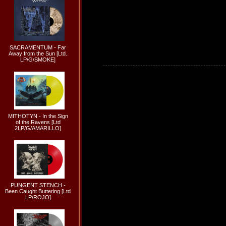
SACRAMENTUM - Far
Away from the Sun [Ltd.
LP/G/SMOKE]
MITHOTYN - In the Sign
of the Ravens [Ltd
2LP/G/AMARILLO]
PUNGENT STENCH -
Been Caught Buttering [Ltd
LP/ROJO]