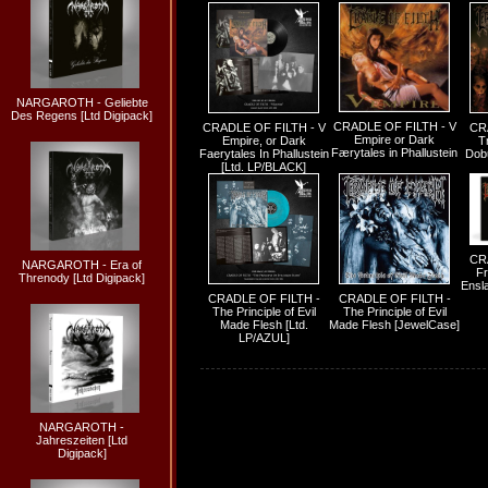
NARGAROTH - Geliebte
Des Regens [Ltd Digipack]
CRADLE OF FILTH - V
CRADLE OF FILTH - V
CR
Empire or Dark
Empire, or Dark
T
Færytales in Phallustein
Faerytales In Phallustein
Dobu
[Ltd. LP/BLACK]
CR
NARGAROTH - Era of
Fr
Threnody [Ltd Digipack]
Ensl
CRADLE OF FILTH -
CRADLE OF FILTH -
The Principle of Evil
The Principle of Evil
Made Flesh [Ltd.
Made Flesh [JewelCase]
LP/AZUL]
NARGAROTH -
Jahreszeiten [Ltd
Digipack]