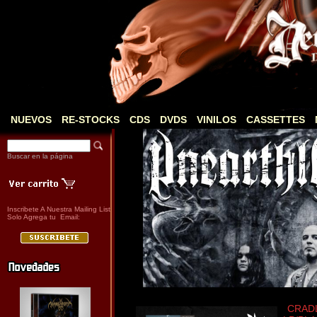
NUEVOS
RE-STOCKS
CDS
DVDS
VINILOS
CASSETTES
Buscar en la página
Inscribete A Nuestra Mailing List
Solo Agrega tu Email:
CRADLE