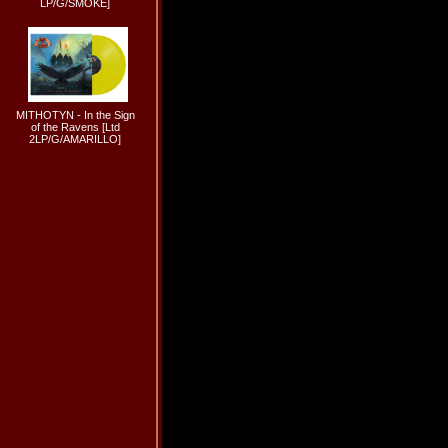
LP/G/SMOKE]
MITHOTYN - In the Sign
of the Ravens [Ltd
2LP/G/AMARILLO]