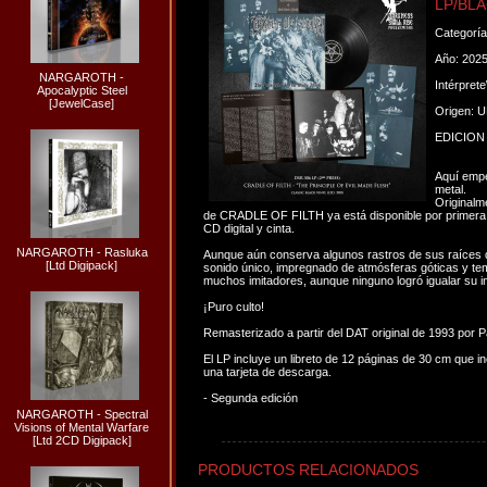
LP/BLA
Categorí
Año: 202
NARGAROTH -
Intérpret
Apocalyptic Steel
[JewelCase]
Origen: 
EDICION
Aquí empe
metal.
Originalm
de CRADLE OF FILTH ya está disponible por primera ve
CD digital y cinta.
NARGAROTH - Rasluka
Aunque aún conserva algunos rastros de sus raíces d
[Ltd Digipack]
sonido único, impregnado de atmósferas góticas y te
muchos imitadores, aunque ninguno logró igualar su int
¡Puro culto!
Remasterizado a partir del DAT original de 1993 p
El LP incluye un libreto de 12 páginas de 30 cm que i
una tarjeta de descarga.
- Segunda edición
NARGAROTH - Spectral
Visions of Mental Warfare
[Ltd 2CD Digipack]
PRODUCTOS RELACIONADOS