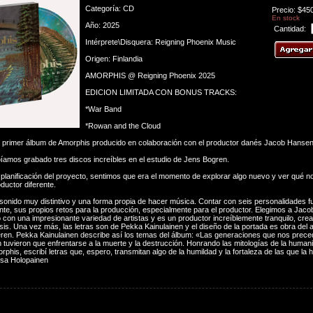
Categoría: CD
Precio: $45
En stock
Año: 2025
Cantidad:
Intérprete\Disquera: Reigning Phoenix Music
Origen: Finlandia
AMORPHIS @ Reigning Phoenix 2025
EDICION LIMITADA CON BONUS TRACKS:
*War Band
*Rowan and the Cloud
l primer álbum de Amorphis producido en colaboración con el productor danés Jacob Hansen
íamos grabado tres discos increíbles en el estudio de Jens Bogren.
 planificación del proyecto, sentimos que era el momento de explorar algo nuevo y ver qué n
ductor diferente.
sonido muy distintivo y una forma propia de hacer música. Contar con seis personalidades f
te, sus propios retos para la producción, especialmente para el productor. Elegimos a Jac
o con una impresionante variedad de artistas y es un productor increíblemente tranquilo, crea
sis. Una vez más, las letras son de Pekka Kainulainen y el diseño de la portada es obra del a
ren. Pekka Kainulainen describe así los temas del álbum: «Las generaciones que nos prece
 tuvieron que enfrentarse a la muerte y la destrucción. Honrando las mitologías de la human
rphis, escribí letras que, espero, transmitan algo de la humildad y la fortaleza de las que l
Esa Holopainen