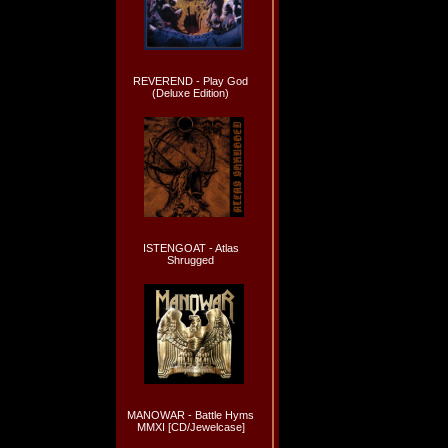
REVEREND - Play God
(Deluxe Edition)
ISTENGOAT - Atlas
Shrugged
MANOWAR - Battle Hyms
MMXI [CD/Jewelcase]