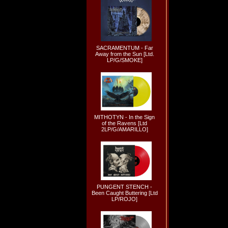
SACRAMENTUM - Far
Away from the Sun [Ltd.
LP/G/SMOKE]
MITHOTYN - In the Sign
of the Ravens [Ltd
2LP/G/AMARILLO]
PUNGENT STENCH -
Been Caught Buttering [Ltd
LP/ROJO]