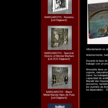
NARGAROTH - Rasluka
[Ltd Digipack]
«Borderland» es e
NARGAROTH - Spectral
Anteriormente, hab
Visions of Mental Warfare
[Ltd 2CD Digipack]
Durante la fase de
trabajar con un pro
Amorphis tiene un 
supone, naturalmen
clave: ha trabajad
capacidad de análi
Marald Van Haaste
ancestros, también
los oyentes de Amo
ha dependido». - 
NARGAROTH - Black
Metal Manda Hijos de Puta
[Ltd Digipack]