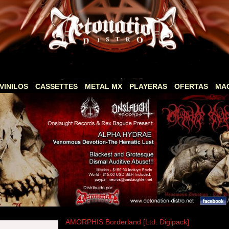
VINILOS
CASSETTES
METAL MX
PLAYERAS
OFERTAS
MA
AMORPHIS Borderland [Ltd. Digipack]