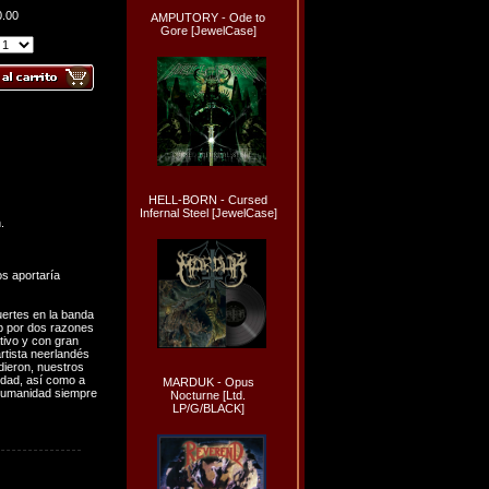
0.00
AMPUTORY - Ode to
Gore [JewelCase]
HELL-BORN - Cursed
Infernal Steel [JewelCase]
.
os aportaría
uertes en la banda
ob por dos razones
tivo y con gran
rtista neerlandés
dieron, nuestros
idad, así como a
MARDUK - Opus
a humanidad siempre
Nocturne [Ltd.
LP/G/BLACK]