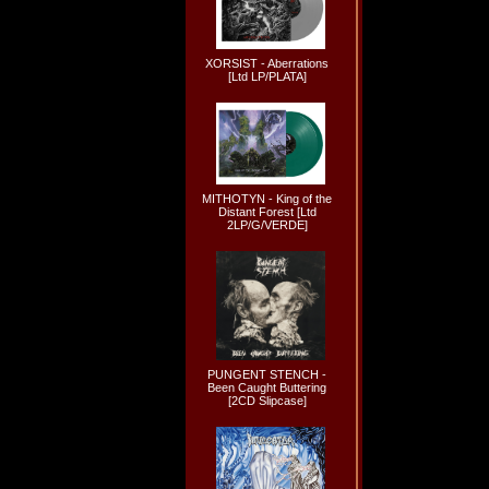
XORSIST - Aberrations
[Ltd LP/PLATA]
MITHOTYN - King of the
Distant Forest [Ltd
2LP/G/VERDE]
PUNGENT STENCH -
Been Caught Buttering
[2CD Slipcase]