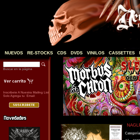
NUEVOS
RE-STOCKS
CDS
DVDS
VINILOS
CASSETTES
Buscar en la página
Inscribete A Nuestra Mailing List
Solo Agrega tu Email:
NAGLF
Categorí