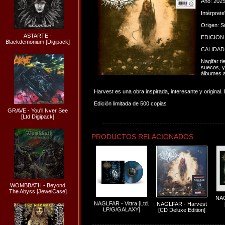
Año: 202
Intérpret
Origen: S
ASTARTE -
EDICION
Blackdemonium [Digipack]
CALIDAD
Naglfar t
suecos, y
álbumes a
Harvest es una obra inspirada, interesante y original
Edición limitada de 500 copias
GRAVE - You'll Nver See
[Ltd Digipack]
PRODUCTOS RELACIONADOS
WOMBBATH - Beyond
The Abyss [JewelCase]
NAG
NAGLFAR - Vittra [Ltd.
NAGLFAR - Harvest
LP/G/GALAXY]
[CD Deluxe Edition]