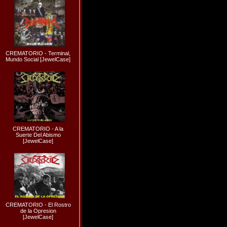
CREMATORIO - Terminal,
Mundo Social [JewelCase]
CREMATORIO - A la
Suerte Del Abismo
[JewelCase]
CREMATORIO - El Rostro
de la Opresion
[JewelCase]