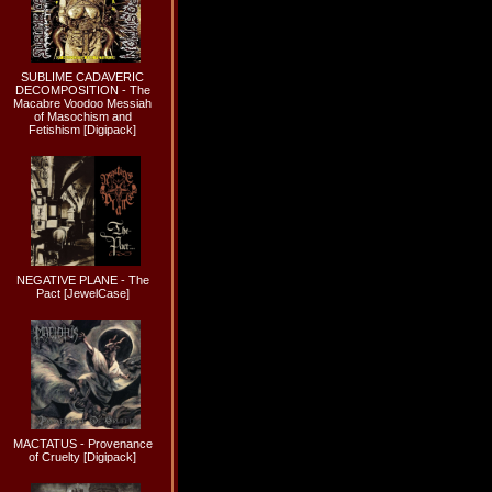
SUBLIME CADAVERIC
DECOMPOSITION - The
Macabre Voodoo Messiah
of Masochism and
Fetishism [Digipack]
NEGATIVE PLANE - The
Pact [JewelCase]
MACTATUS - Provenance
of Cruelty [Digipack]