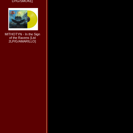
LP/G/SMOKE]
MITHOTYN - In the Sign
of the Ravens [Ltd
2LP/G/AMARILLO]