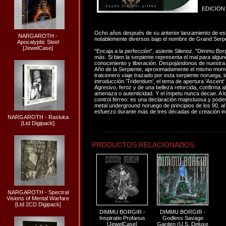
EDICION
Ocho años después de su anterior lanzamiento de es
NARGAROTH -
notablemente diversos bajo el nombre de Grand Serpent 
Apocalyptic Steel
[JewelCase]
"Encaja a la perfección", asiente Silenoz. "Dimmu Bo
más. Si bien la serpiente representa el mal para algu
conocimiento y liberación. Despojándonos de nuestra pi
Año de la Serpiente, aproximadamente el mismo mome
traicionero viaje trazado por esta serpiente noruega,
introducción 'Tridentium', el tema de apertura 'Ascen
Agresivo, feroz y de una belleza retorcida, confirma a
amenaza o autenticidad. Y el ímpetu nunca decae. A l
control férreo: es una declaración majestuosa y pod
metal underground noruego de principios de los 90, al 
esfuerzo durante más de tres décadas de creación i
NARGAROTH - Rasluka
[Ltd Digipack]
PRODUCTOS RELACIONADOS
NARGAROTH - Spectral
Visions of Mental Warfare
[Ltd 2CD Digipack]
DIMMU BORGIR -
DIMMU BORGIR -
Inspiratio Profanus
Godless Savage
[JewelCase]
Garden (U.S. Deluxe