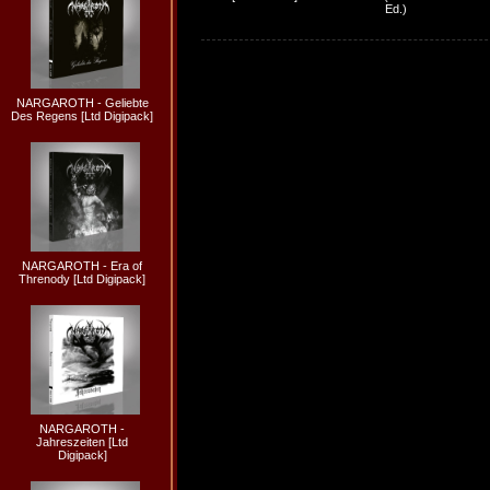
Ed.)
NARGAROTH - Geliebte
Des Regens [Ltd Digipack]
NARGAROTH - Era of
Threnody [Ltd Digipack]
NARGAROTH -
Jahreszeiten [Ltd
Digipack]