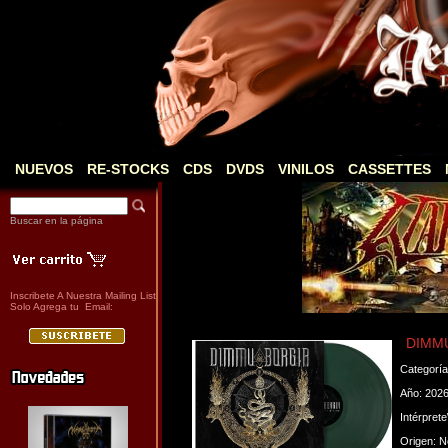
NUEVOS
RE-STOCKS
CDS
DVDS
VINILOS
CASSETTES
Buscar en la página
Inscribete A Nuestra Mailing List
Solo Agrega tu Email:
DIMMU
Categorí
Año: 202
Intérpret
Origen: 