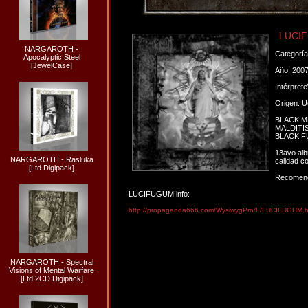
LUCIF
NARGAROTH -
Categorí
Apocalyptic Steel
[JewelCase]
Año: 200
Intérpret
Origen: U
BLACK ME
MALDITIS
BLACK FUC
13avo albu
NARGAROTH - Rasluka
calidad c
[Ltd Digipack]
Recomend
LUCIFUGUM info:
http://propaganda666.com/WysiwygPro/L/LUCIFUGUM.
NARGAROTH - Spectral
Visions of Mental Warfare
[Ltd 2CD Digipack]