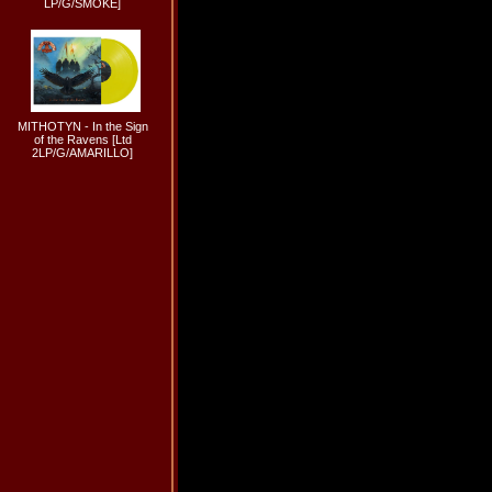
LP/G/SMOKE]
MITHOTYN - In the Sign
of the Ravens [Ltd
2LP/G/AMARILLO]