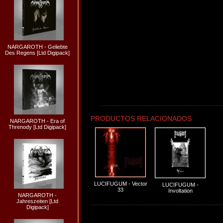
NARGAROTH - Geliebte
Des Regens [Ltd Digipack]
PRODUCTOS RELACIONADOS
NARGAROTH - Era of
Threnody [Ltd Digipack]
LUCIFUGUM - Vector
LUCIFUGUM -
33
Involtation
NARGAROTH -
Jahreszeiten [Ltd
Digipack]