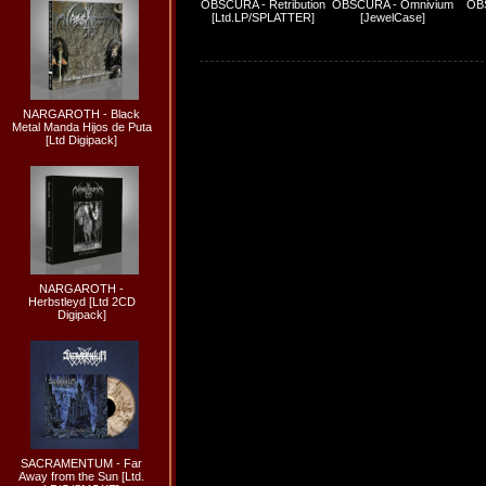
OBSCURA - Retribution
OBSCURA - Omnivium
OBS
[Ltd.LP/SPLATTER]
[JewelCase]
NARGAROTH - Black
Metal Manda Hijos de Puta
[Ltd Digipack]
NARGAROTH -
Herbstleyd [Ltd 2CD
Digipack]
SACRAMENTUM - Far
Away from the Sun [Ltd.