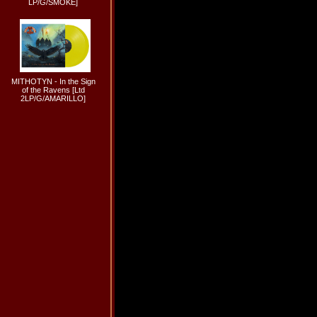
LP/G/SMOKE]
MITHOTYN - In the Sign
of the Ravens [Ltd
2LP/G/AMARILLO]