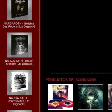
NARGAROTH - Geliebte
Des Regens [Ltd Digipack]
NARGAROTH - Era of
Threnody [Ltd Digipack]
PRODUCTOS RELACIONADOS
NARGAROTH -
Jahreszeiten [Ltd
Digipack]