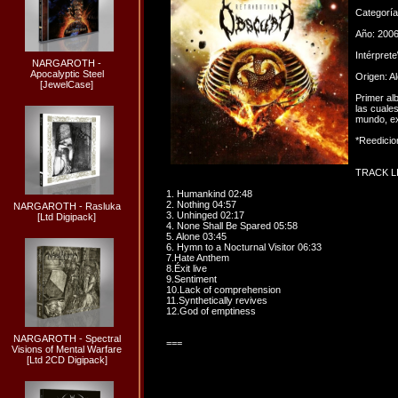
Categorí
Año: 200
Intérpret
NARGAROTH -
Apocalyptic Steel
Origen: A
[JewelCase]
Primer al
las cuale
mundo, ex
*Reedicio
TRACK LI
1. Humankind 02:48
2. Nothing 04:57
NARGAROTH - Rasluka
3. Unhinged 02:17
[Ltd Digipack]
4. None Shall Be Spared 05:58
5. Alone 03:45
6. Hymn to a Nocturnal Visitor 06:33
7.Hate Anthem
8.Éxit live
9.Sentiment
10.Lack of comprehension
11.Synthetically revives
12.God of emptiness
NARGAROTH - Spectral
===
Visions of Mental Warfare
[Ltd 2CD Digipack]