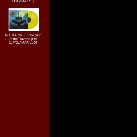
LP/G/SMOKE]
MITHOTYN - In the Sign
of the Ravens [Ltd
2LP/G/AMARILLO]