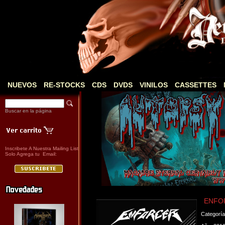
NUEVOS
RE-STOCKS
CDS
DVDS
VINILOS
CASSETTES
Buscar en la página
Inscribete A Nuestra Mailing List
Solo Agrega tu Email:
ENFORC
Categorí