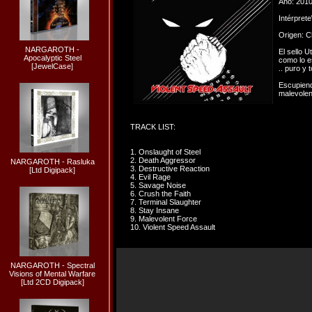
Año: 201
Intérpret
Origen: C
NARGAROTH -
El sello 
Apocalyptic Steel
como lo e
[JewelCase]
.. puro y t
Escupiend
malevolen
TRACK LIST:
1. Onslaught of Steel
2. Death Aggressor
NARGAROTH - Rasluka
3. Destructive Reaction
[Ltd Digipack]
4. Evil Rage
5. Savage Noise
6. Crush the Faith
7. Terminal Slaughter
8. Stay Insane
9. Malevolent Force
10. Violent Speed Assault
NARGAROTH - Spectral
Visions of Mental Warfare
[Ltd 2CD Digipack]