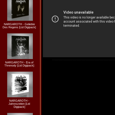
NARGAROTH - Geliebte
Des Regens [Ltd Digipack]
NARGAROTH - Era of
Threnody [Ltd Digipack]
NARGAROTH -
Jahreszeiten [Ltd
Digipack]