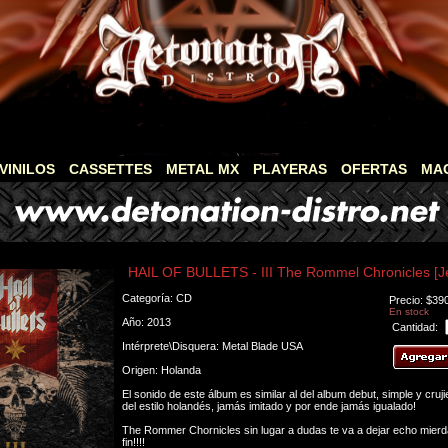
VINILOS
CASSETTES
METAL MX
PLAYERAS
OFERTAS
MA
HAIL OF BULLETS - III The Rommel Chronicles [J
Categoría: CD
Precio: $39
En stock
Año: 2013
Cantidad:
Intérprete\Disquera: Metal Blade USA
Origen: Holanda
El sonido de este álbum es similar al del album debut, simple y cruj
del estilo holandés, jamás imitado y por ende jamás igualado!
The Rommer Chornicles sin lugar a dudas te va a dejar echo mierda
fin!!!!