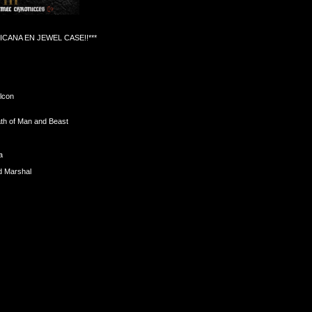
ICANA EN JEWEL CASE!!***
lcon
ath of Man and Beast
a
ld Marshal