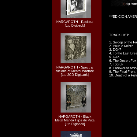
***EDICION AMER
NARGAROTH - Rasluka
[Ltd Digipack]
TRACK LIST:
1. Swoop of the Fa
2. Pour le Mérite
3. DG-7
4. To the Last Bre
5. DAK
6. The Desert Fox
7. Tobruk
NARGAROTH - Spectral
8. Farewell to Afric
Visions of Mental Warfare
9. The Final Front
[Ltd 2CD Digipack]
10. Death of a Fie
NARGAROTH - Black
Metal Manda Hijos de Puta
[Ltd Digipack]