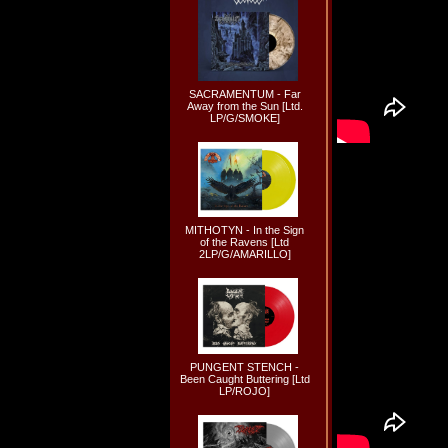
SACRAMENTUM - Far
Away from the Sun [Ltd.
LP/G/SMOKE]
MITHOTYN - In the Sign
of the Ravens [Ltd
2LP/G/AMARILLO]
PUNGENT STENCH -
Been Caught Buttering [Ltd
LP/ROJO]