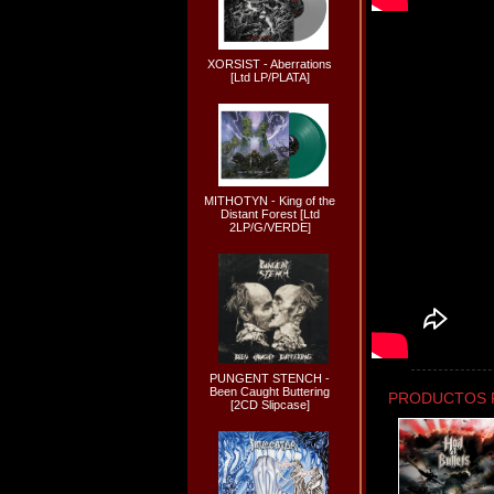
XORSIST - Aberrations
[Ltd LP/PLATA]
MITHOTYN - King of the
Distant Forest [Ltd
2LP/G/VERDE]
PUNGENT STENCH -
Been Caught Buttering
PRODUCTOS 
[2CD Slipcase]