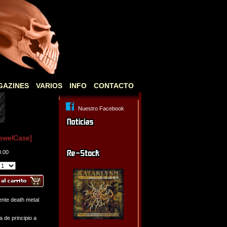
GAZINES
VARIOS
INFO
CONTACTO
Nuestro Facebook
ewelCase]
0.00
iente death metal
 de principio a