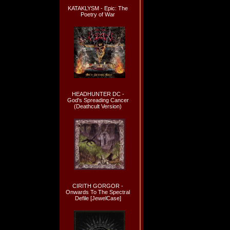
KATAKLYSM - Epic: The
Poetry of War
HEADHUNTER DC -
God's Spreading Cancer
(Deathcult Version)
CIRITH GORGOR -
Onwards To The Spectral
Defile [JewelCase]