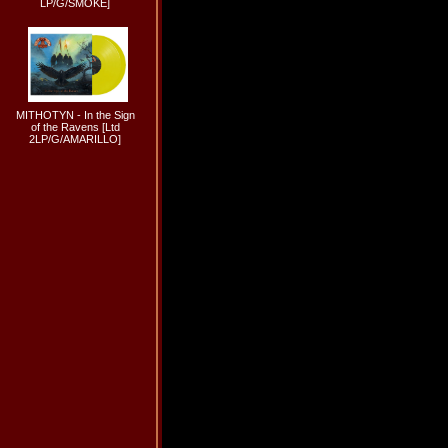
LP/G/SMOKE]
MITHOTYN - In the Sign
of the Ravens [Ltd
2LP/G/AMARILLO]