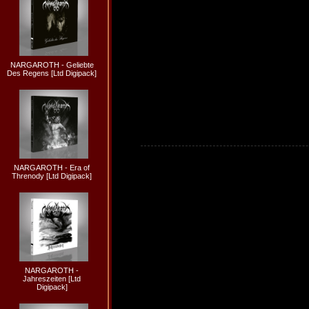
NARGAROTH - Geliebte
Des Regens [Ltd Digipack]
NARGAROTH - Era of
Threnody [Ltd Digipack]
NARGAROTH -
Jahreszeiten [Ltd
Digipack]