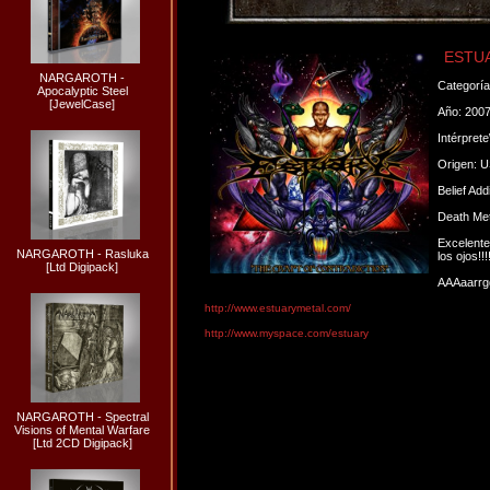
ESTUAR
NARGAROTH -
Categorí
Apocalyptic Steel
[JewelCase]
Año: 200
Intérpret
Origen: 
Belief Addi
Death Meta
Excelente
NARGAROTH - Rasluka
los ojos!!!!
[Ltd Digipack]
AAAaarrg
http://www.estuarymetal.com/
http://www.myspace.com/estuary
NARGAROTH - Spectral
Visions of Mental Warfare
[Ltd 2CD Digipack]